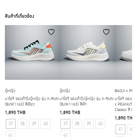
สินค้าที่เกี่ยวข้อง
ผู้หญิง
ผู้หญิง
BAOJI x PE
่น
บาโอจิ รองเท้าวิ่งผู้หญิง รุ่น X-RUN
บาโอจิ รองเท้าวิ่งผู้หญิง รุ่น X-RUN
บาโอจิ รองเท้า
แดง
(BJW1163) สีเขียว
(BJW1163) สีฟ้า
x PEANUTS 
Classic สี ขาว
1,890
THB
1,890
THB
1,890
THB
t has multiple variants. The options may be chosen on the product p
This product has multiple variants. The options may
This product has multipl
37
38
39
40
37
38
39
40
41
42
41
41