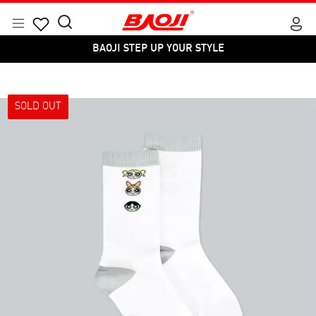
Skip
to
Menu
Search
Products
content
BAOJI STEP UP YOUR STYLE
for:
search
SOLD OUT