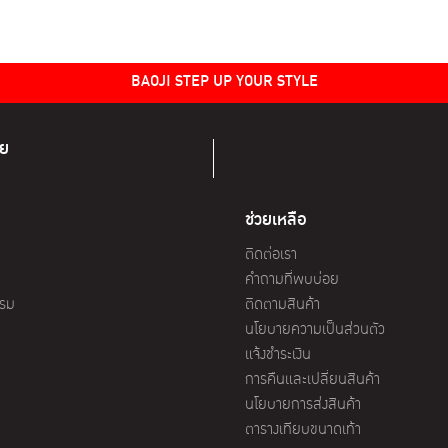
The
options
may
be
BAOJI STEP UP YOUR STYLE
chosen
on
ทย
the
product
page
ช่วยเหลือ
ติดต่อเรา
คำถามที่พบบ่อย
รรม
ติดตามสินค้า
นโยบายความเป็นส่วนตัว
แจ้งชำระเงิน
การคืนและเปลี่ยนสินค้า
นโยบายการส่งสินค้า
ตารางเทียบขนาดเท้า