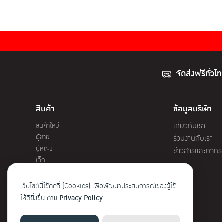
The
options
may
be
chosen
on
จัดส่งฟรีทั่วไ
the
product
page
สินค้า
ข้อมูลบริษัท
สินค้าใหม่
เกี่ยวกับเรา
ผู้ชาย
ร่วมงานกับเรา
ผู้หญิง
ข่าวสารและกิจก
เด็ก
โปรโมชั่น
เว็บไซต์นี้ใช้คุกกี้ (Cookies) เพื่อพัฒนาประสบการณ์ของผู้ใช้
ให้ดียิ่งขึ้น ตาม
Privacy Policy.