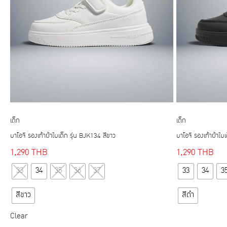
เด็ก
เด็ก
บาโอจิ รองเท้าผ้าใบเด็ก รุ่น BJK134 สีขาว
บาโอจิ รองเท้าผ้าใบ
1,290
THB
1,290
THB
This
33
34
35
36
37
33
34
3
product
has
สีขาว
สีดำ
multiple
variants.
Clear