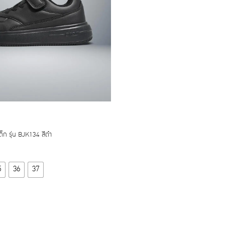
เด็ก รุ่น BJK134 สีดำ
This
5
36
37
product
has
multiple
variants.