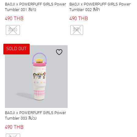
BAOJI x POWERPUFF GIRLS Power
BAOJI x POWERPUFF GIRLS Power
Tumbler 001 สีขาว
Tumbler 002 สีฟ้า
490
THB
490
THB
This
This
สีขาว
สีฟ้า
product
product
has
has
SOLD OUT
multiple
multiple
variants.
variants.
The
The
options
options
may
may
be
be
chosen
chosen
on
on
the
the
BAOJI x POWERPUFF GIRLS Power
product
product
Tumbler 003 สีม่วง
page
page
490
THB
This