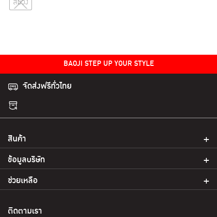
สีม่วง
product
has
multiple
variants.
The
BAOJI STEP UP YOUR STYLE
options
may
จัดส่งฟรีทั่วไทย
be
chosen
on
the
สินค้า
product
page
ข้อมูลบริษัท
ช่วยเหลือ
ติดตามเรา