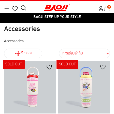
Skip
0
to
Menu
Search
Products
content
BAOJI STEP UP YOUR STYLE
for:
search
สี
Accessories
BAOJI STEP UP YOUR STYLE
Accessories
ตัวกรอง
SOLD OUT
SOLD OUT