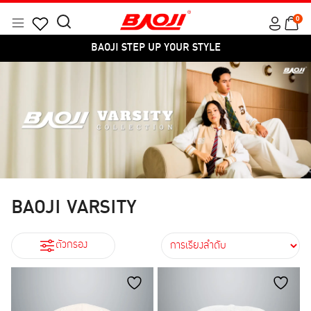
Skip
0
to
Menu
Search
Products
content
BAOJI STEP UP YOUR STYLE
for:
search
สี
BAOJI VARSITY
ตัวกรอง