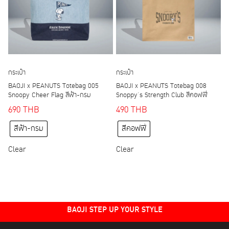
be
be
chosen
chosen
on
on
the
the
product
product
page
page
กระเป๋า
กระเป๋า
BAOJI x PEANUTS Totebag 005
BAOJI x PEANUTS Totebag 008
Snoopy Cheer Flag สีฟ้า-กรม
Snoppy’s Strength Club สีคอฟฟี่
690
THB
490
THB
This
This
สีฟ้า-กรม
สีคอฟฟี่
product
product
has
has
Clear
Clear
multiple
multiple
variants.
variants.
The
The
options
options
may
BAOJI STEP UP YOUR STYLE
may
be
be