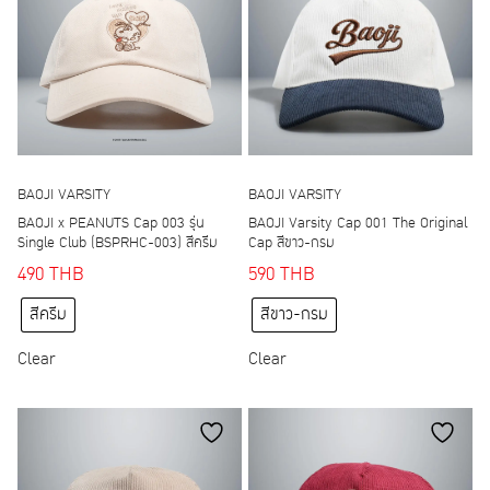
BAOJI VARSITY
BAOJI VARSITY
BAOJI x PEANUTS Cap 003 รุ่น
BAOJI Varsity Cap 001 The Original
Single Club (BSPRHC-003) สีครีม
Cap สีขาว-กรม
490
THB
590
THB
This
This
สีครีม
สีขาว-กรม
product
product
has
has
Clear
Clear
multiple
multiple
variants.
variants.
The
The
options
options