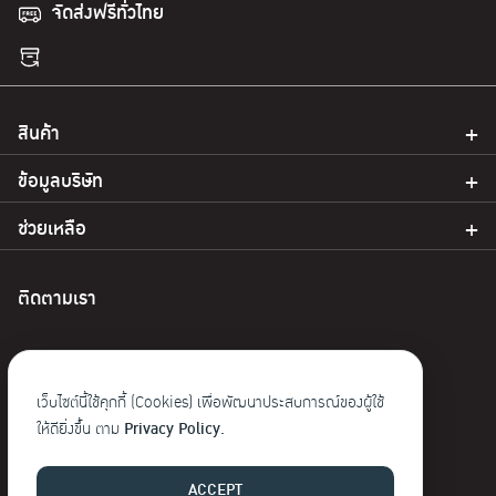
จัดส่งฟรีทั่วไทย
chosen
chosen
on
on
the
the
product
product
page
page
สินค้า
ข้อมูลบริษัท
ช่วยเหลือ
ติดตามเรา
เว็บไซต์นี้ใช้คุกกี้ (Cookies) เพื่อพัฒนาประสบการณ์ของผู้ใช้
ให้ดียิ่งขึ้น ตาม
Privacy Policy.
© 2023 Baoji. สงวนลิขสิทธิ์
ACCEPT