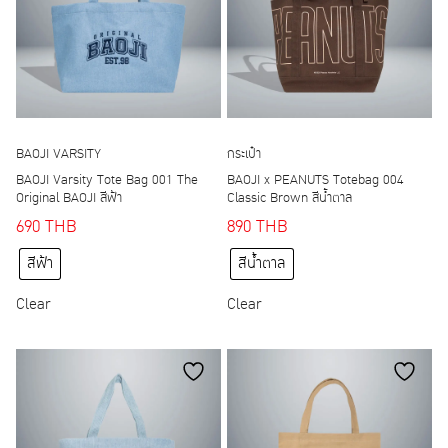
be
be
chosen
chosen
on
on
the
the
product
product
page
page
BAOJI VARSITY
กระเป๋า
BAOJI Varsity Tote Bag 001 The
BAOJI x PEANUTS Totebag 004
Original BAOJI สีฟ้า
Classic Brown สีน้ำตาล
690
THB
890
THB
This
This
สีฟ้า
สีน้ำตาล
product
product
has
has
Clear
Clear
multiple
multiple
variants.
variants.
The
The
options
options
may
may