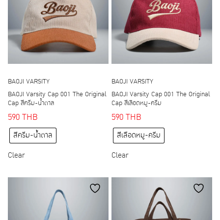
may
may
be
be
chosen
chosen
on
on
the
the
product
product
page
page
BAOJI VARSITY
BAOJI VARSITY
BAOJI Varsity Cap 001 The Original
BAOJI Varsity Cap 001 The Original
Cap สีครีม-น้ำตาล
Cap สีเลือดหมู-ครีม
590
THB
590
THB
This
This
สีครีม-น้ำตาล
สีเลือดหมู-ครีม
product
product
has
has
Clear
Clear
multiple
multiple
variants.
variants.
The
The
options
options
may
may