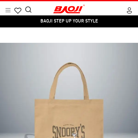
Skip
to
Menu
Search
Products
content
BAOJI STEP UP YOUR STYLE
for:
search