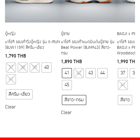
ผู้หญิง
ผู้ชาย
BAOJI x PE
บาโอจิ รองเท้าวิ่งผู้หญิง รุ่น X-RUN
บาโอจิ รองเท้าแบดมินตันผู้ชาย รุ่น
บาโอจิ รองเท้าผ
(BJW1159) สีครีม-เขียว
Beat Power (BJM943) สีขาว-
BAOJI x PEA
กรม
Woodstock W
1,790
THB
1,890
THB
1,990
THB
This product has multiple variants. The options may
37
38
39
40
This product has multipl
41
42
43
44
37
38
41
45
41
สีครีม-เขียว
สีขาว-กรม
สีขาว
Clear
Clear