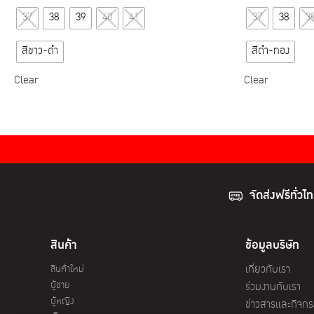
This
37
38
39
40
41
37
38
3
product
has
สีขาว-ดำ
สีดำ-ทอง
multiple
variants.
Clear
Clear
The
options
may
be
chosen
on
จัดส่งฟรีทั่วไ
the
product
page
สินค้า
ข้อมูลบริษัท
สินค้าใหม่
เกี่ยวกับเรา
ผู้ชาย
ร่วมงานกับเรา
ผู้หญิง
ข่าวสารและกิจก