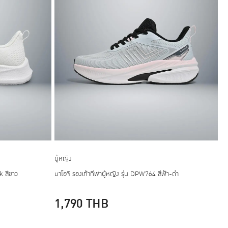
ผู้หญิง
k สีขาว
บาโอจิ รองเท้ากีฬาผู้หญิง รุ่น DPW764 สีฟ้า-ดำ
1,790
THB