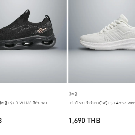
ผู้หญิง
บผู้หญิง รุ่น BJW1148 สีดำ-ทอง
บาโอจิ รองเท้าทำงานผู้หญิง รุ่น Active wor
B
1,690
THB