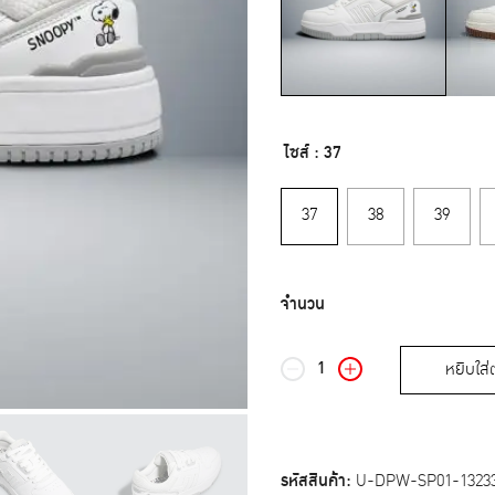
ไซส์
: 37
37
38
39
หยิบใส่
จำนวน
บา
โอจิ
รองเท้า
ผ้าใบ
รหัสสินค้า:
U-DPW-SP01-1323
ผู้