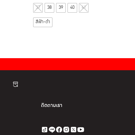
This
37
38
39
40
41
product
has
สีฟ้า-ดำ
multiple
variants.
The
options
may
be
chosen
on
the
product
page
ติดตามเรา