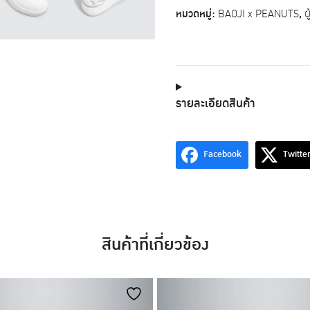
หญิง
หมวดหมู่:
BAOJI x PEANUTS
,
ผ
รุ่น
BAOJI
x
PEANUTS
Shoes
001
Snoopy
รายละเอียดสินค้า
Classic
สี
ขาว-
เทา
Facebook
Twitte
ชิ้น
สินค้าที่เกี่ยวข้อง