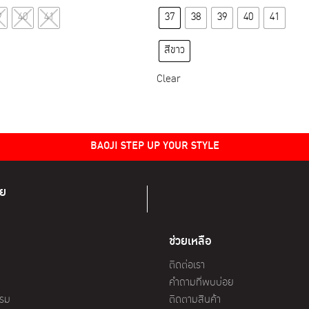
This
This
9
40
41
37
38
39
40
41
product
product
has
has
สีขาว
multiple
multiple
variants.
variants.
Clear
The
The
options
options
may
may
BAOJI STEP UP YOUR STYLE
be
be
chosen
chosen
on
on
ทย
the
the
product
product
page
page
ช่วยเหลือ
ติดต่อเรา
คำถามที่พบบ่อย
รรม
ติดตามสินค้า