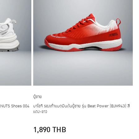
ผู้ชาย
 PEANUTS Shoes 004
บาโอจิ รองเท้าแบดมินตันผู้ชาย รุ่น Beat Power (BJM943) สี
แดง-ขาว
1,890
THB