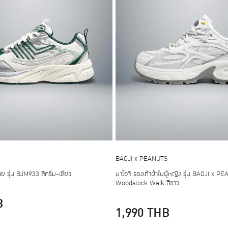
BAOJI x PEANUTS
้ชาย รุ่น BJM933 สีครีม-เขียว
บาโอจิ รองเท้าผ้าใบผู้หญิง รุ่น BAOJI x
Woodstock Walk สีขาว
B
1,990
THB