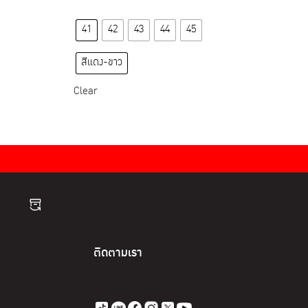
This
41
42
43
44
45
product
has
สีแดง-ขาว
multiple
variants.
Clear
The
options
may
be
chosen
on
the
product
page
ติดตามเรา