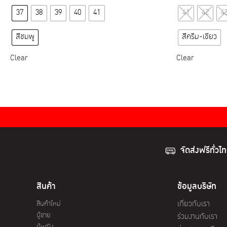
This
37
38
39
40
41
41
42
4
product
has
สีชมพู
สีครีม-เขียว
multiple
variants.
Clear
Clear
The
options
may
be
chosen
on
the
จัดส่งฟรีทั่วไ
product
page
สินค้า
ข้อมูลบริษัท
สินค้าใหม่
เกี่ยวกับเรา
ผู้ชาย
ร่วมงานกับเรา