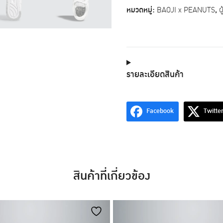
รุ่น
หมวดหมู่:
BAOJI x PEANUTS
,
ผ
BAOJI
x
PEANUTS
Shoes
001
Snoopy
Classic
รายละเอียดสินค้า
สี
ขาว-
เทา
ชิ้น
Facebook
Twitte
สินค้าที่เกี่ยวข้อง