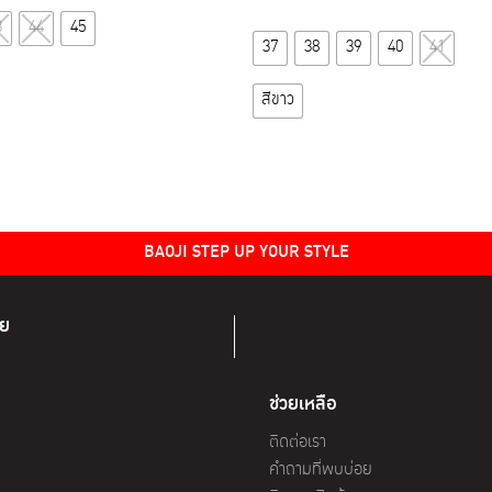
This
3
44
45
This
product
37
38
39
40
41
product
has
has
multiple
สีขาว
multiple
variants.
variants.
The
The
options
options
may
may
be
BAOJI STEP UP YOUR STYLE
be
chosen
chosen
on
on
the
ทย
the
product
product
page
page
ช่วยเหลือ
ติดต่อเรา
คำถามที่พบบ่อย