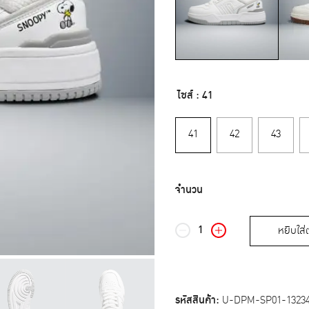
ไซส์
: 41
41
42
43
หยิบใส่
จำนวน
บา
โอจิ
รองเท้า
ผ้าใบ
รหัสสินค้า:
U-DPM-SP01-1323
ผู้ชาย