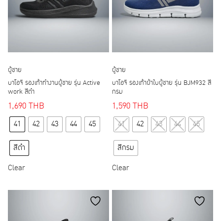
on
on
the
the
product
product
page
page
ผู้ชาย
ผู้ชาย
บาโอจิ รองเท้าทำงานผู้ชาย รุ่น Active
บาโอจิ รองเท้าผ้าใบผู้ชาย รุ่น BJM932 สี
work สีดำ
กรม
1,690
THB
1,590
THB
This
This
41
42
43
44
45
41
42
43
44
45
product
product
has
has
สีดำ
สีกรม
multiple
multiple
variants.
variants.
Clear
Clear
The
The
options
options
may
may
be
be