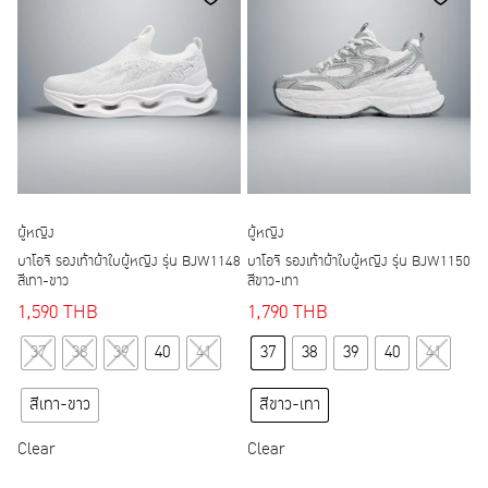
may
may
be
be
chosen
chosen
on
on
the
the
product
product
page
page
ผู้หญิง
ผู้หญิง
บาโอจิ รองเท้าผ้าใบผู้หญิง รุ่น BJW1148
บาโอจิ รองเท้าผ้าใบผู้หญิง รุ่น BJW1150
สีเทา-ขาว
สีขาว-เทา
1,590
THB
1,790
THB
This
This
37
38
39
40
41
37
38
39
40
41
product
product
has
has
สีเทา-ขาว
สีขาว-เทา
multiple
multiple
variants.
variants.
Clear
Clear
The
The