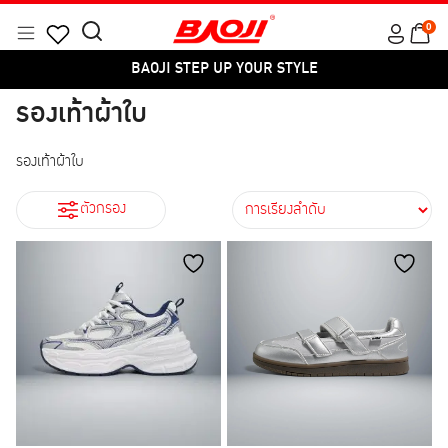
Skip
0
to
Menu
Search
Products
content
BAOJI STEP UP YOUR STYLE
for:
search
หมวดหมู่
รองเท้าผ้าใบ
รองเท้าทำงาน
รองเท้าผ้าใบ
รองเท้าทำงาน
รองเท้ากีฬา
รองเท้าผ้าใบ
ไซส์
ตัวกรอง
37
38
39
40
41
42
43
44
45
สี