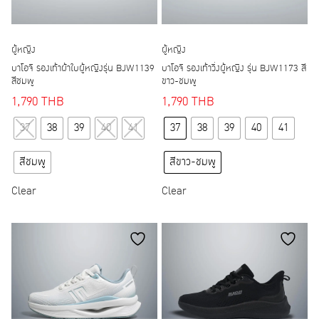
page
page
ผู้หญิง
ผู้หญิง
บาโอจิ รองเท้าผ้าใบผู้หญิงรุ่น BJW1139
บาโอจิ รองเท้าวิ่งผู้หญิง รุ่น BJW1173 สี
สีชมพู
ขาว-ชมพู
1,790
THB
1,790
THB
This
This
37
38
39
40
41
37
38
39
40
41
product
product
has
has
สีชมพู
สีขาว-ชมพู
multiple
multiple
variants.
variants.
Clear
Clear
The
The
options
options
may
may
be
be
chosen
chosen
on
on
the
the