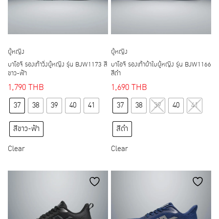
product
product
page
page
ผู้หญิง
ผู้หญิง
บาโอจิ รองเท้าวิ่งผู้หญิง รุ่น BJW1173 สี
บาโอจิ รองเท้าผ้าใบผู้หญิง รุ่น BJW1166
ขาว-ฟ้า
สีดำ
1,790
THB
1,690
THB
This
This
37
38
39
40
41
37
38
39
40
41
product
product
has
has
สีขาว-ฟ้า
สีดำ
multiple
multiple
variants.
variants.
Clear
Clear
The
The
options
options
may
may
be
be
chosen
chosen