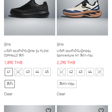
chosen
chosen
on
on
the
the
product
product
page
page
ผู้ชาย
ผู้ชาย
บาโอจิ รองเท้าผ้าใบผู้ชาย รุ่น FLOW
บาโอจิ รองเท้าผ้าใบผู้ชายรุ่น
(DPM642) สีดำ
SpinVenture M1 สีเทา-กรม
1,890
THB
2,290
THB
This
This
41
42
43
44
45
41
42
43
44
45
product
product
has
has
สีดำ
สีเทา-กรม
multiple
multiple
variants.
variants.
Clear
Clear
The
The
options
options