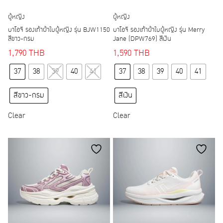
ผู้หญิง
ผู้หญิง
บาโอจิ รองเท้าผ้าใบผู้หญิง รุ่น BJW1150
บาโอจิ รองเท้าผ้าใบผู้หญิง รุ่น Merry
สีขาว-กรม
Jane (DPW769) สีเงิน
1,790
THB
1,590
THB
This
This
37
38
39
40
41
37
38
39
40
41
product
product
has
has
สีขาว-กรม
สีเงิน
multiple
multiple
variants.
variants.
Clear
Clear
The
The
options
options
may
may
be
be
chosen
chosen
on
on
the
the
product
product