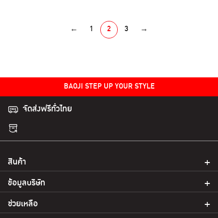
options
options
may
may
←
1
2
3
→
be
be
chosen
chosen
on
on
the
the
product
product
BAOJI STEP UP YOUR STYLE
page
page
จัดส่งฟรีทั่วไทย
สินค้า
ข้อมูลบริษัท
ช่วยเหลือ