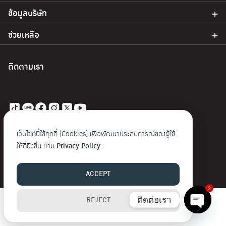
ข้อมูลบริษัท
ช่วยเหลือ
ติดตามเรา
© 2023 Baoji. สงวนลิขสิทธิ์
เว็บไซต์นี้ใช้คุกกี้ (Cookies) เพื่อพัฒนาประสบการณ์ของผู้ใช้
ให้ดียิ่งขึ้น ตาม
Privacy Policy.
ACCEPT
2
ติดต่อเรา
REJECT
Open