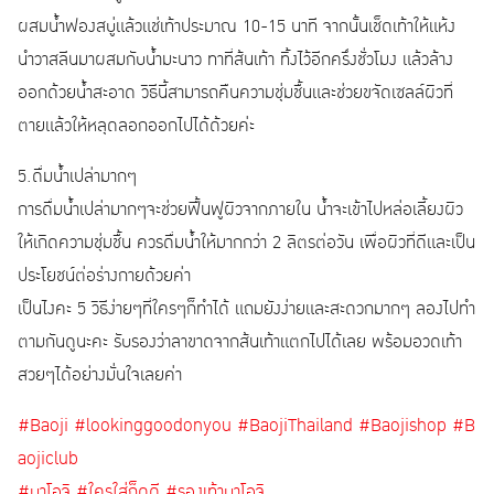
ผสมน้ำฟองสบู่แล้วแช่เท้าประมาณ 10-15 นาที จากนั้นเช็ดเท้าให้แห้ง
นำวาสลีนมาผสมกับน้ำมะนาว ทาที่ส้นเท้า ทิ้งไว้อีกครึ่งชั่วโมง แล้วล้าง
ออกด้วยน้ำสะอาด วิธีนี้สามารถคืนความชุ่มชื้นและช่วยขจัดเซลล์ผิวที่
ตายแล้วให้หลุดลอกออกไปได้ด้วยค่ะ
5.ดื่มน้ำเปล่ามากๆ
การดื่มน้ำเปล่ามากๆจะช่วยฟื้นฟูผิวจากภายใน น้ำจะเข้าไปหล่อเลี้ยงผิว
ให้เกิดความชุ่มชื้น ควรดื่มน้ำให้มากกว่า 2 ลิตรต่อวัน เพื่อผิวที่ดีและเป็น
ประโยชน์ต่อร่างกายด้วยค่า
เป็นไงคะ 5 วิธีง่ายๆที่ใครๆก็ทำได้ แถมยังง่ายและสะดวกมากๆ ลองไปทำ
ตามกันดูนะคะ รับรองว่าลาขาดจากส้นเท้าแตกไปได้เลย พร้อมอวดเท้า
สวยๆได้อย่างมั่นใจเลยค่า
#Baoji
#lookinggoodonyou
#BaojiThailand
#Baojishop
#B
aojiclub
#บาโอจิ
#ใครใส่ก็ดูดี
#รองเท้าบาโอจิ