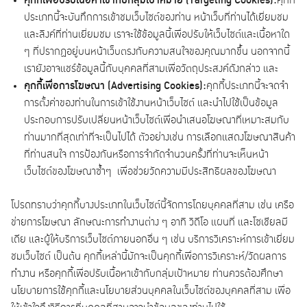
คุกกี้เพื่อปรับเนื้อหาเข้ากับกลุ่มเป้าหมาย (
Targeting Cookies):
คุกกี้
ประเภทนี้จะบันทึกการเข้าชมเว็บไซต์ของท่าน หน้าเว็บที่ท่านได้เยี่ยมชม
และลิงค์ที่ท่านเยี่ยมชม เราจะใช้ข้อมูลนี้เพื่อปรับให้เว็บไซต์และเนื้อหาใด
ๆ ที่ปรากฏอยู่บนหน้าเว็บตรงกับความสนใจของคุณมากขึ้น นอกจากนี้
เรายังอาจแชร์ข้อมูลนี้กับบุคคลที่สามเพื่อวัตถุประสงค์ดังกล่าว และ
คุกกี้เพื่อการโฆษณา (
Advertising Cookies):
คุกกี้ประเภทนี้จะจดจำ
การตั้งค่าของท่านในการเข้าใช้งานหน้าเว็บไซต์ และนำไปใช้เป็นข้อมูล
ประกอบการปรับเปลี่ยนหน้าเว็บไซต์เพื่อนำเสนอโฆษณาที่เหมาะสมกับ
ท่านมากที่สุดเท่าที่จะเป็นไปได้ ตัวอย่างเช่น การเลือกแสดงโฆษณาสินค้า
ที่ท่านสนใจ การป้องกันหรือการจำกัดจำนวนครั้งที่ท่านจะเห็นหน้า
เว็บไซต์ของโฆษณาซ้ำๆ เพื่อช่วยวัดความมีประสิทธิผลของโฆษณา
โปรดทราบว่าคุกกี้บางประเภทในเว็บไซต์นี้จัดการโดยบุคคลที่สาม เช่น เครือ
ข่ายการโฆษณา ลักษณะการทำงานต่าง ๆ อาทิ วิดีโอ แผนที่ และโซเชียลมี
เดีย และผู้ให้บริการเว็บไซต์ภายนอกอื่น ๆ เช่น บริการวิเคราะห์การเข้าเยี่ยม
ชมเว็บไซต์ เป็นต้น คุกกี้เหล่านี้มักจะเป็นคุกกี้เพื่อการวิเคราะห์/วัดผลการ
ทำงาน หรือคุกกี้เพื่อปรับเนื้อหาเข้ากับกลุ่มเป้าหมาย ท่านควรต้องศึกษา
นโยบายการใช้คุกกี้และนโยบายส่วนบุคคลในเว็บไซต์ของบุคคลที่สาม เพื่อ