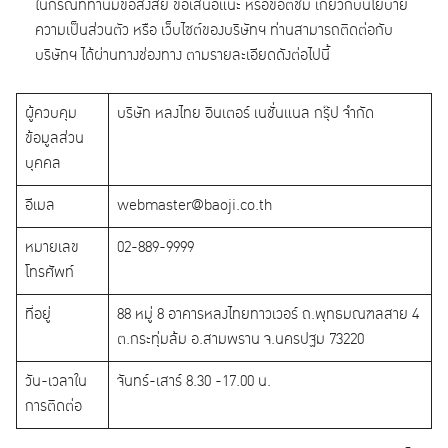
ในกรณีที่ท่านมีข้อสงสัย ข้อเสนอแนะ หรือข้อติชม เกี่ยวกับนโยบาย
ความเป็นส่วนตัว หรือ เว็บไซต์ของบริษัทฯ ท่านสามารถติดต่อกับ
บริษัทฯ ได้ผ่านทางช่องทาง ตามรายละเอียดดังต่อไปนี้
ผู้ควบคุม
บริษัท หลงไทย อินเตอร์ เนชั่นแนล กรุ๊ป จำกัด
ข้อมูลส่วน
บุคคล
อีเมล
webmaster@baoji.co.th
หมายเลข
02-889-9999
โทรศัพท์
ที่อยู่
88 หมู่ 8 อาคารหลงไทยทาวเวอร์ ถ.พุทธมณฑลสาย 4
ต.กระทุ่มล้ม อ.สามพราน จ.นครปฐม 73220
วัน-เวลาใน
จันทร์-เสาร์ 8.30 -17.00 น.
การติดต่อ