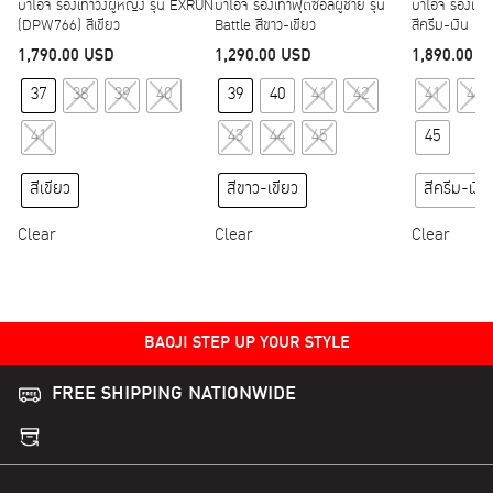
บาโอจิ รองเท้าวิ่งผู้หญิง รุ่น EXRUN
บาโอจิ รองเท้าฟุตซอลผู้ชาย รุ่น
บาโอจิ รองเท้า
(DPW766) สีเขียว
Battle สีขาว-เขียว
สีครีม-เงิน
1,790.00
USD
1,290.00
USD
1,890.00
U
This product has multiple variants. The options may
This product has multipl
37
38
39
40
39
40
41
42
41
42
41
43
44
45
45
สีเขียว
สีขาว-เขียว
สีครีม-เงิน
Clear
Clear
Clear
BAOJI STEP UP YOUR STYLE
FREE SHIPPING NATIONWIDE