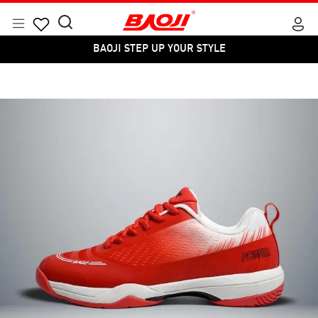
Skip
to
Menu
Search
Products
content
BAOJI STEP UP YOUR STYLE
for:
search