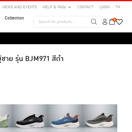
NEWS AND EVENTS
HELP & FAQs
CONTACT
LOGIN
TH
Collection
Products
0
search
ผู้ชาย รุ่น BJM971 สีดำ