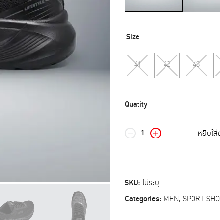
Size
41
42
43
หยิบใส่
บา
โอจิ
รองเท้า
ผ้าใบ
ผู้ชาย
SKU:
ไม่ระบุ
รุ่น
BJM971
Categories:
MEN
,
SPORT SHO
สีดำ
quantity