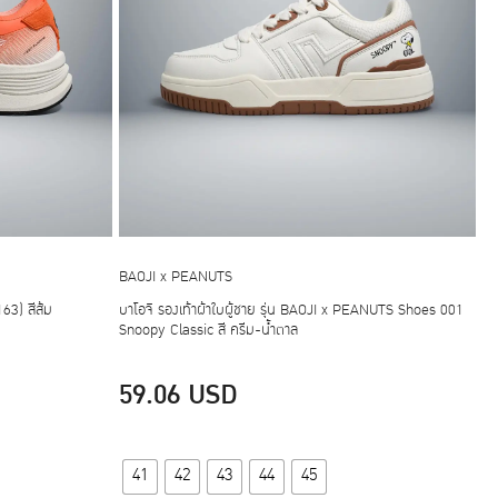
BAOJI x PEANUTS
163) สีส้ม
บาโอจิ รองเท้าผ้าใบผู้ชาย รุ่น BAOJI x PEANUTS Shoes 001
Snoopy Classic สี ครีม-น้ำตาล
59.06
USD
This
41
42
43
44
45
product