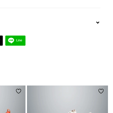
r
Line