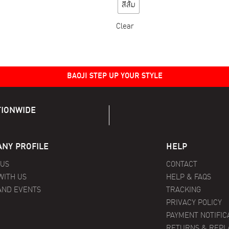
has
has
สีส้ม
multiple
multiple
variants.
variants.
Clear
The
The
options
options
may
may
BAOJI STEP UP YOUR STYLE
be
be
chosen
chosen
on
on
TIONWIDE
the
the
product
product
page
page
NY PROFILE
HELP
 US
CONTACT
WITH US
HELP & FAQS
AND EVENTS
TRACKING
PRIVACY POLICY
PAYMENT NOTIFIC
RETURNS & REP