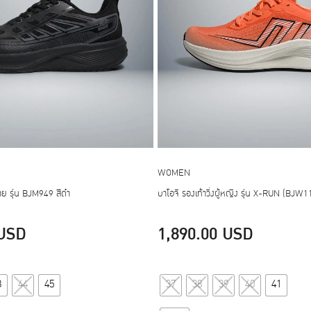
WOMEN
้ชาย รุ่น BJM949 สีดำ
บาโอจิ รองเท้าวิ่งผู้หญิง รุ่น X-RUN (BJW1
USD
1,890.00
USD
This
This
3
44
45
37
38
39
40
41
product
product