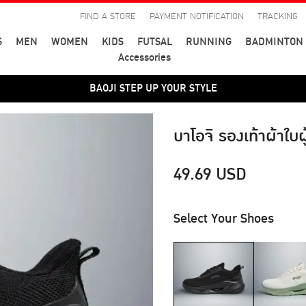
FIND A STORE
PAYMENT NOTIFICATION
TRACKING
S
MEN
WOMEN
KIDS
FUTSAL
RUNNING
BADMINTON
Accessories
BAOJI STEP UP YOUR STYLE
BAOJI STEP UP YOUR STYLE
บาโอจิ รองเท้าผ้าใบ
49.69
USD
Select Your Shoes