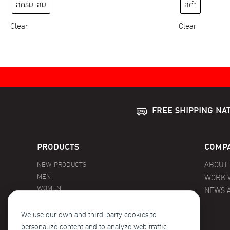
has
สีครีม-ส้ม
สีดำ
multiple
variants.
Clear
Clear
The
options
may
be
chosen
on
FREE SHIPPING NA
the
product
page
PRODUCTS
COMPA
NEW PRODUCTS
ABOUT
MEN
WORK 
WOMEN
NEWS 
KIDS
PROMOTIONS
We use our own and third-party cookies to
personalize content and to analyze web traffic.