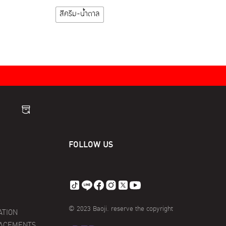
has
สีครีม-น้ำตาล
multiple
variants.
The
options
may
be
chosen
on
the
product
FOLLOW US
page
© 2023 Baoji. reserve the copyright
ATION
LACEMENTS