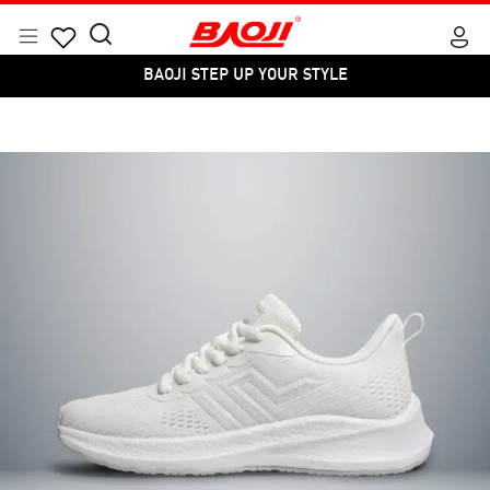
Skip
to
Menu
Search
Products
content
BAOJI STEP UP YOUR STYLE
for:
search