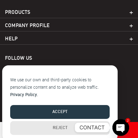
PRODUCTS
COMPANY PROFILE
HELP
FOLLOW US
We use our own and third-party cookies to
personalize content and to analyze web traffic.
Privacy Policy.
© 2023 Baoji. reserve the copyright
ACCEPT
2
CONTACT
REJECT
Buy Now
บา