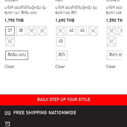
WOMEN
MEN
WOMEN
บาโอจิ รองเท้าผ้าใบผู้หญิง รุ่น
บาโอจิ รองเท้าผ้าใบผู้หญิง รุ่น
บาโอจิ รองเท้าผ
BJW1141 สีครีม-แดง
BJM1166 สีดำ
BJW1148 สีเ
1,790
THB
1,690
THB
1,590
THB
This product has multiple variants. The options may
This product has multipl
37
38
39
40
41
42
43
44
37
38
41
45
41
สีครีม-แดง
สีดำ
สีเทา-ขาว
Clear
Clear
Clear
BAOJI STEP UP YOUR STYLE
FREE SHIPPING NATIONWIDE