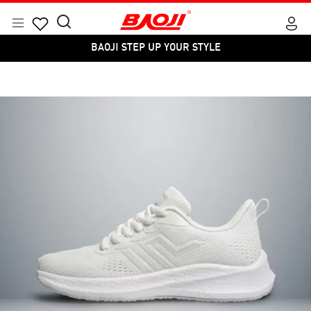
Skip
to
Menu
Search
Products
content
BAOJI STEP UP YOUR STYLE
for:
search