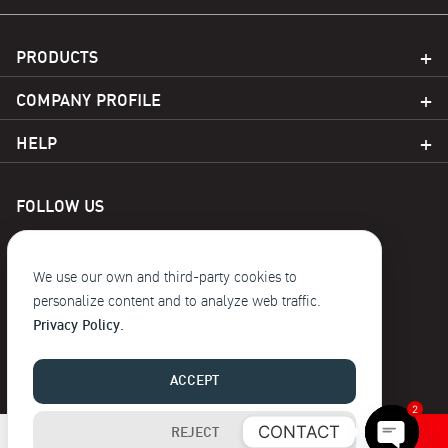
PRODUCTS
COMPANY PROFILE
HELP
FOLLOW US
We use our own and third-party cookies to
personalize content and to analyze web traffic.
Privacy Policy.
© 2023 Baoji. reserve the copyright
ACCEPT
2
CONTACT
REJECT