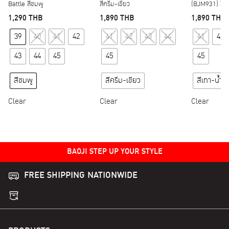
Battle สีชมพู
สีครีม-เขียว
(BJM931) สีเท
1,290
THB
1,890
THB
1,890
THB
This product has multiple variants. The options may
This product has multipl
39
40
41
42
41
42
43
44
41
42
43
44
45
45
45
สีชมพู
สีครีม-เขียว
สีเทา-น้ำเง
Clear
Clear
Clear
BAOJI STEP UP YOUR STYLE
FREE SHIPPING NATIONWIDE