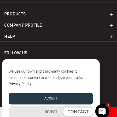
PRODUCTS
COMPANY PROFILE
HELP
FOLLOW US
We use our own and third-party cookies to
personalize content and to analyze web traffic.
Privacy Policy.
© 2023 Baoji. reserve the copyright
ACCEPT
2
CONTACT
REJECT
Buy Now
Open