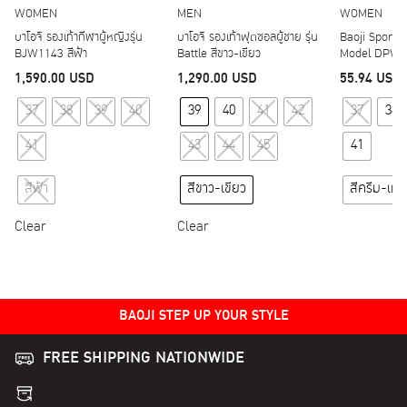
WOMEN
MEN
WOMEN
บาโอจิ รองเท้ากีฬาผู้หญิงรุ่น
บาโอจิ รองเท้าฟุตซอลผู้ชาย รุ่น
Baoji Sport
BJW1143 สีฟ้า
Battle สีขาว-เขียว
Model DPW7
1,590.00
USD
1,290.00
USD
55.94
USD
This product has multiple variants. The options may
This product has multipl
37
38
39
40
39
40
41
42
37
38
41
43
44
45
41
สีฟ้า
สีขาว-เขียว
สีครีม-เหล
Clear
Clear
BAOJI STEP UP YOUR STYLE
FREE SHIPPING NATIONWIDE