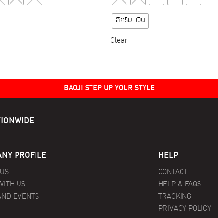
product
product
has
has
สีครีม-เงิน
multiple
multiple
variants.
variants.
Clear
The
The
options
options
may
may
BAOJI STEP UP YOUR STYLE
be
be
chosen
chosen
on
on
TIONWIDE
the
the
product
product
page
page
NY PROFILE
HELP
 US
CONTACT
WITH US
HELP & FAQS
AND EVENTS
TRACKING
PRIVACY POLICY