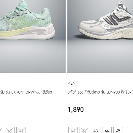
MEN
ู้หญิง รุ่น EXRUN (DPW766) สีเขียว
บาโอจิ รองเท้าวิ่งผู้ชาย รุ่น BJM933 สีครีม-เ
1,890
This
This
9
40
41
41
42
43
44
45