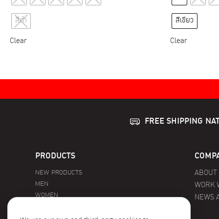
product
has
สีดำ
สีเขียว
multiple
variants.
Clear
Clear
The
options
may
be
chosen
on
FREE SHIPPING NA
the
product
page
PRODUCTS
COMPA
NEW PRODUCTS
ABOUT
MEN
WORK 
WOMEN
NEWS 
KIDS
PROMOTIONS