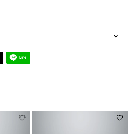
r
Line