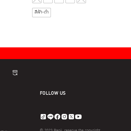
product
has
สีฟ้า-ดำ
multiple
variants.
The
options
may
be
chosen
on
the
product
page
FOLLOW US
© 2023 Baoji. reserve the copyright