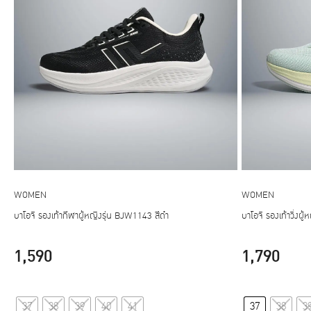
WOMEN
WOMEN
บาโอจิ รองเท้ากีฬาผู้หญิงรุ่น BJW1143 สีดำ
บาโอจิ รองเท้าวิ่งผ
1,590
1,790
This
37
38
39
40
41
37
38
3