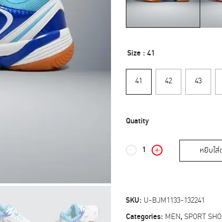
Size
: 41
41
42
43
หยิบใส่
บา
โอจิ
รองเท้า
แบดมินตัน
ผู้ชาย
SKU:
U-BJM1133-132241
รุ่น
BJM1133
Categories:
MEN
,
SPORT SHO
สี