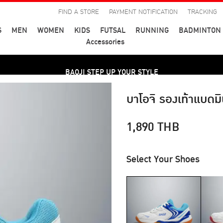
FIND A STORE
PAYMENT NOTIFICATION
TRACKING
S
MEN
WOMEN
KIDS
FUTSAL
RUNNING
BADMINTON
Accessories
BAOJI STEP UP YOUR STYLE
บาโอจิ รองเท้าแบดมิ
1,890
THB
Select Your Shoes