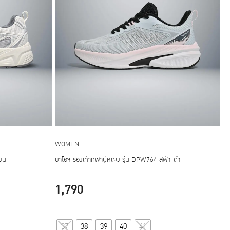
WOMEN
งิน
บาโอจิ รองเท้ากีฬาผู้หญิง รุ่น DPW764 สีฟ้า-ดำ
1,790
This
37
38
39
40
41