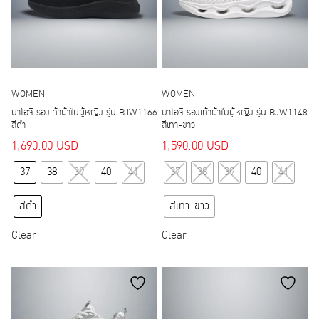
chosen
chosen
on
on
the
the
product
product
page
page
WOMEN
WOMEN
บาโอจิ รองเท้าผ้าใบผู้หญิง รุ่น BJW1166
บาโอจิ รองเท้าผ้าใบผู้หญิง รุ่น BJW1148
สีดำ
สีเทา-ขาว
1,690.00
USD
1,590.00
USD
This
This
37
38
39
40
41
37
38
39
40
41
product
product
has
has
สีดำ
สีเทา-ขาว
multiple
multiple
variants.
variants.
Clear
Clear
The
The
options
options
may
may
be
be