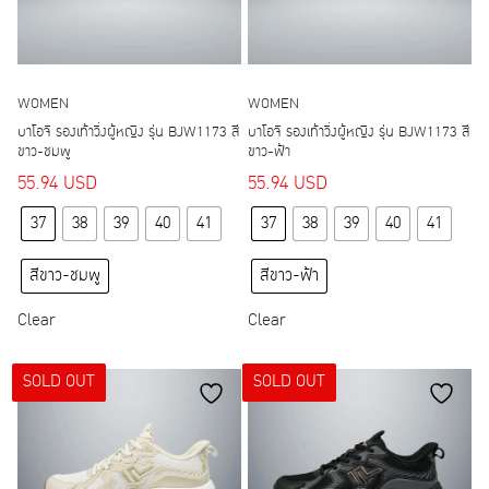
product
product
page
page
WOMEN
WOMEN
บาโอจิ รองเท้าวิ่งผู้หญิง รุ่น BJW1173 สี
บาโอจิ รองเท้าวิ่งผู้หญิง รุ่น BJW1173 สี
ขาว-ชมพู
ขาว-ฟ้า
55.94
USD
55.94
USD
This
This
37
38
39
40
41
37
38
39
40
41
product
product
has
has
สีขาว-ชมพู
สีขาว-ฟ้า
multiple
multiple
variants.
variants.
Clear
Clear
The
The
options
options
SOLD OUT
SOLD OUT
may
may
be
be
chosen
chosen
on
on