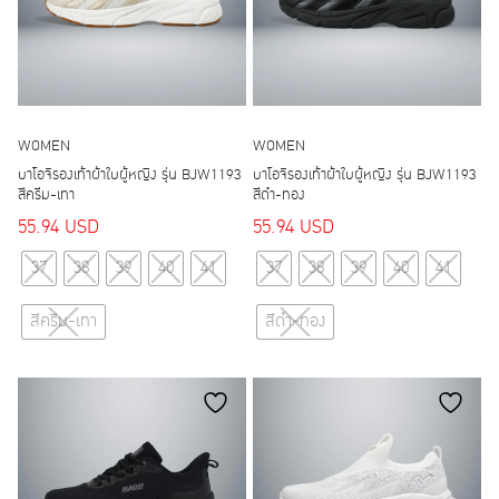
the
the
product
product
page
page
WOMEN
WOMEN
บาโอจิรองเท้าผ้าใบผู้หญิง รุ่น BJW1193
บาโอจิรองเท้าผ้าใบผู้หญิง รุ่น BJW1193
สีครีม-เทา
สีดำ-ทอง
55.94
USD
55.94
USD
This
This
37
38
39
40
41
37
38
39
40
41
product
product
has
has
สีครีม-เทา
สีดำ-ทอง
multiple
multiple
variants.
variants.
The
The
options
options
may
may
be
be