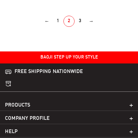
options
options
may
may
be
←
1
2
3
→
be
chosen
chosen
on
on
the
the
product
product
page
BAOJI STEP UP YOUR STYLE
page
FREE SHIPPING NATIONWIDE
PRODUCTS
COMPANY PROFILE
HELP