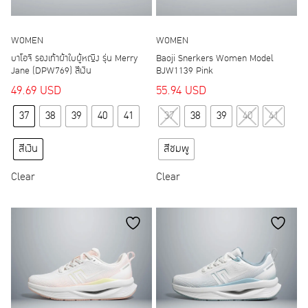
WOMEN
WOMEN
บาโอจิ รองเท้าผ้าใบผู้หญิง รุ่น Merry
Baoji Snerkers Women Model
Jane (DPW769) สีเงิน
BJW1139 Pink
49.69
USD
55.94
USD
This
This
37
38
39
40
41
37
38
39
40
41
product
product
has
has
สีเงิน
สีชมพู
multiple
multiple
variants.
variants.
Clear
Clear
The
The
options
options
may
may
be
be
chosen
chosen
on
on
the
the