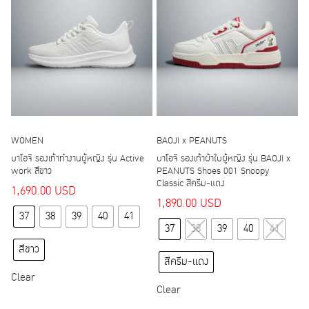
be
be
chosen
chosen
on
on
the
the
product
product
page
page
WOMEN
BAOJI x PEANUTS
บาโอจิ รองเท้าทำงานผู้หญิง รุ่น Active
บาโอจิ รองเท้าผ้าใบผู้หญิง รุ่น BAOJI x
work สีขาว
PEANUTS Shoes 001 Snoopy
Classic สีครีม-แดง
1,690.00
USD
1,890.00
USD
This
37
38
39
40
41
This
product
37
38
39
40
41
product
has
สีขาว
has
multiple
สีครีม-แดง
multiple
variants.
Clear
variants.
Clear
The
The