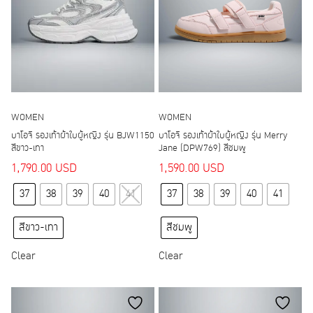
chosen
chosen
on
on
the
the
product
product
page
page
WOMEN
WOMEN
บาโอจิ รองเท้าผ้าใบผู้หญิง รุ่น BJW1150
บาโอจิ รองเท้าผ้าใบผู้หญิง รุ่น Merry
สีขาว-เทา
Jane (DPW769) สีชมพู
1,790.00
USD
1,590.00
USD
This
This
37
38
39
40
41
37
38
39
40
41
product
product
has
has
สีขาว-เทา
สีชมพู
multiple
multiple
variants.
variants.
Clear
Clear
The
The
options
options
may
may