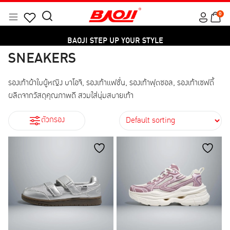
Skip
0
to
Menu
Search
Products
content
BAOJI STEP UP YOUR STYLE
for:
search
BAOJI STEP UP YOUR STYLE
Category
SNEAKERS
SNEAKERS
WORK SHOES
SNEAKERS
SPORT SHOES
รองเท้าผ้าใบผู้หญิง บาโอจิ, รองเท้าแฟชั่น, รองเท้าฟุตซอล, รองเท้าเซฟตี้
ผลิตจากวัสดุคุณภาพดี สวมใส่นุ่มสบายเท้า
Size
ตัวกรอง
37
38
39
40
41
42
43
44
45
สี