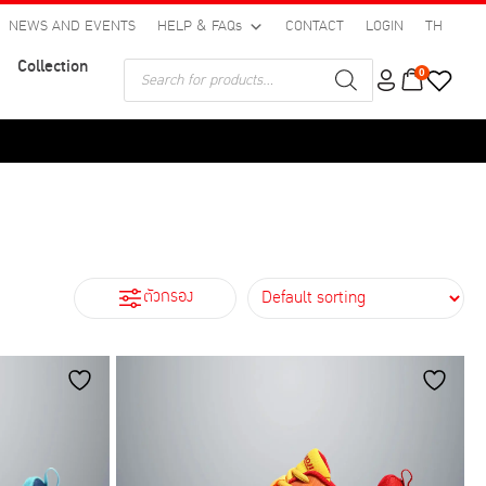
NEWS AND EVENTS
HELP & FAQs
CONTACT
LOGIN
TH
Collection
Products
0
search
ตัวกรอง