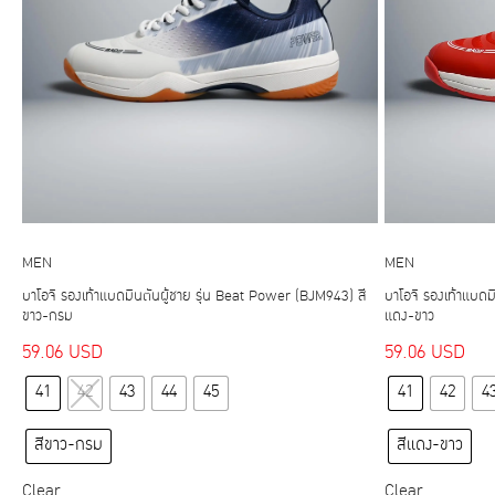
MEN
MEN
บาโอจิ รองเท้าแบดมินตันผู้ชาย รุ่น Beat Power (BJM943) สี
บาโอจิ รองเท้าแบดม
ขาว-กรม
แดง-ขาว
59.06
USD
59.06
USD
This
41
42
43
44
45
41
42
4
product
has
สีขาว-กรม
สีแดง-ขาว
multiple
variants.
Clear
Clear