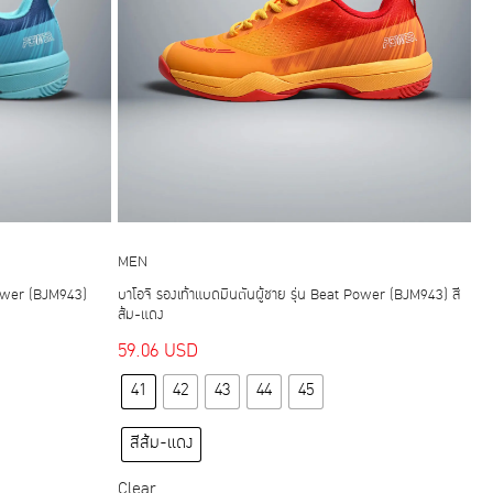
MEN
 Power (BJM943)
บาโอจิ รองเท้าแบดมินตันผู้ชาย รุ่น Beat Power (BJM943) สี
ส้ม-แดง
59.06
USD
This
41
42
43
44
45
product
has
สีส้ม-แดง
multiple
variants.
Clear