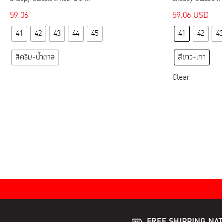
59.06
59.06
USD
This
41
42
43
44
45
41
42
4
product
has
สีครีม-น้ำตาล
สีขาว-เทา
multiple
variants.
Clear
The
options
may
be
chosen
on
the
product
page