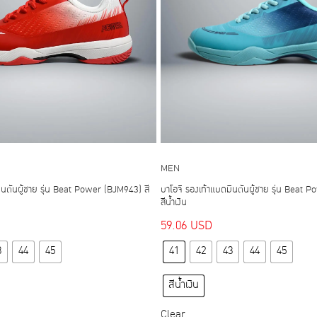
MEN
ินตันผู้ชาย รุ่น Beat Power (BJM943) สี
บาโอจิ รองเท้าแบดมินตันผู้ชาย รุ่น Beat
สีน้ำเงิน
59.06
USD
This
This
3
44
45
41
42
43
44
45
product
product
has
has
สีน้ำเงิน
multiple
multiple
variants.
variants.
Clear