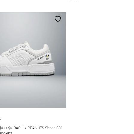
The
The
options
options
may
may
be
be
chosen
chosen
on
on
the
the
product
product
page
page
S
บผู้ชาย รุ่น BAOJI x PEANUTS Shoes 001
 ขาว-เทา