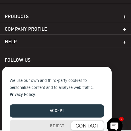
PRODUCTS
COMPANY PROFILE
HELP
FOLLOW US
We use our own and third-party cookies to
personalize content and to analyze web traffic.
Privacy Policy.
© 2023 Baoji. reserve the copyright
ACCEPT
2
CONTACT
REJECT