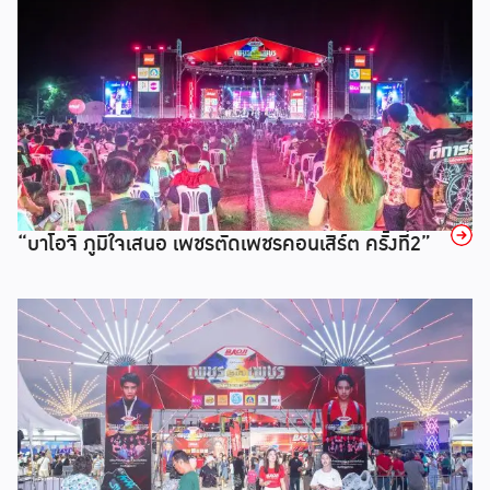
→
“บาโอจิ ภูมิใจเสนอ เพชรตัดเพชรคอนเสิร์ต ครั้งที่2”