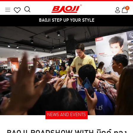
Skip
0
to
Menu
BAOJI STEP UP YOUR STYLE
Search
Products
content
for:
search
BAOJI STEP UP YOUR STYLE
NEWS AND EVENTS