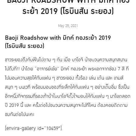
BAOJI ROADSHOW WITH มิกค์ ทอง
ระย้า 2019 (โรบินสัน ระยอง)
May 25, 2021
Baoji Roadshow with มิกค์ ทองระย้า 2019
(โรบินสัน ระยอง)
ชาวระยองถึงกับฟินไปตาม ๆ กัน เมื่อ บาโอจิ นำขบวนความสนุกสนาน
ไปถึงที่!! นำโดย “อาจารย์เอ๋ย” มิกค์ ทองระย้า พระเอกจากช่อง 7 สี ที่
ไปมอบความสุขให้กับแฟน ๆ ชาวระยอง ทั้งร้อง เล่น เต้น และ เกมส์
สนุก ๆ บนเวที พร้อมมอบของที่ระลึกให้กับแฟน ๆ อย่างเต็มอิ่ม ซึ่งเป็น
อีกหนึ่งกิจกรรมที่รองเท้าผ้าใบบาโอจิตั้งใจมอบให้กับแฟน ๆ มาโยตลอด
ปี 2019 นี้ และ ครั้งต่อไปขบวนความสนุกจะไปที่ไหน ต้องคอยติดตาม
ชมกันต่อไปนะคะ
[envira-gallery id=”10459″]