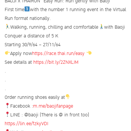
BAOJI X THAIRUN "Easy Run: Run gently with Baoji"
First time
with the number 1 running event in the Virtual
Run format nationally.
Walking, running, chilling and comfortable
with Baoji
Conquer a distance of 5 K
Starting 30/9/64 – 27/11/64
Apply now
https://race.thai.run/easy
See details at
https://bit.ly/2ZNXLIM
.
.
.
Order running shoes easily at
Facebook :
m.me/baojifanpage
LINE : @baoji (There is @ in front too)
https://lin.ee/fzkyVDI