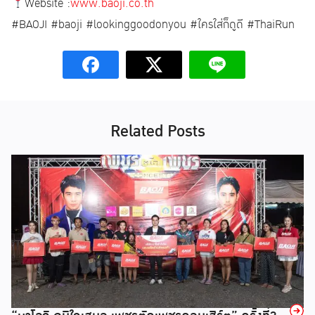
Website :
www.baoji.co.th
#BAOJI #baoji #lookinggoodonyou #ใครใส่ก็ดูดี #ThaiRun
Related Posts
→